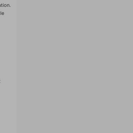
tion.
le
t