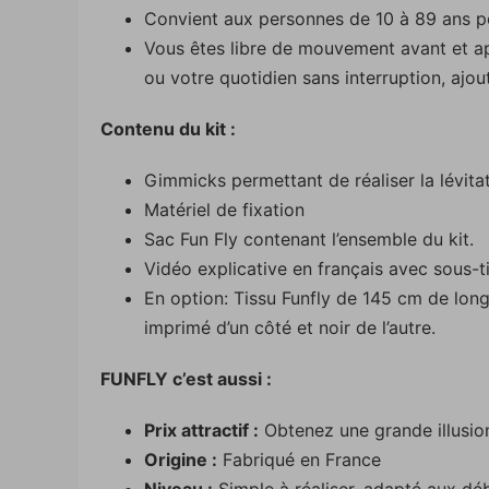
Convient aux personnes de 10 à 89 ans pes
Vous êtes libre de mouvement avant et apr
ou votre quotidien sans interruption, ajo
Contenu du kit :
Gimmicks permettant de réaliser la lévita
Matériel de fixation
Sac Fun Fly contenant l’ensemble du kit.
Vidéo explicative en français avec sous-t
En option: Tissu Funfly de 145 cm de long 
imprimé d’un côté et noir de l’autre.
FUNFLY c’est aussi :
Prix attractif :
Obtenez une grande illusi
Origine :
Fabriqué en France
Niveau :
Simple à réaliser, adapté aux d