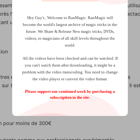
ant jusqu’à 200 kg, offrant ainsi une large gamme d’utilisa
ès l’effet, ce qui vous permet de poursuivre votre spectac
Hey Guy's , Welcome to RanMagic.
RanMagic will
utant une dimension de fluidité à vos performances.
become the world
's largest archive of
magic tricks
in the
future.
We Share & Release New magic tricks, DVDs,
videos, to magicians of all skill levels throughout the
world.
tion
All the videos have been checked and can be watched. If
you can't watch them after downloading, it might be a
problem with the video transcoding. You need to change
itres en anglais, tourné au Magic Castle de Los Angeles
the video player or convert the video format.
sur 80 cm de large pour être mis devant la lévitation. Il es
Please support our continued work by purchasing a
subscription to the site.
on pour moins de 300€
ébutants comme aux professionnels expérimentés.