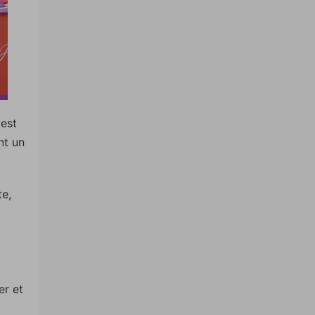
 est
nt un
te,
er et