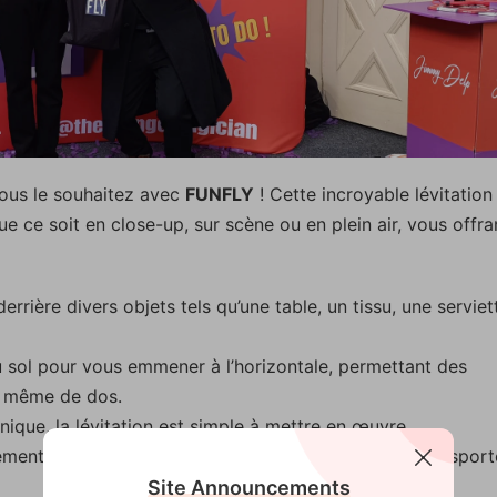
vous le souhaitez avec
FUNFLY
! Cette incroyable lévitation
e ce soit en close-up, sur scène ou en plein air, vous offra
rrière divers objets tels qu’une table, un tissu, une serviet
 sol pour vous emmener à l’horizontale, permettant des
et même de dos.
ique, la lévitation est simple à mettre en œuvre.
lement dans un sac à main, FUNFLY est pratique à transport
Site Announcements