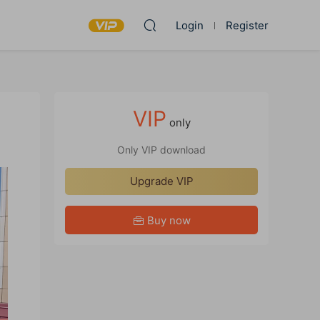
Login
Register
VIP
only
Only VIP download
Upgrade VIP
Buy now