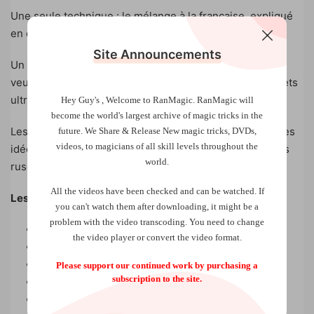
Une seule technique : le mélange à la française, expliqué
en détail dans le programme.
Site Announcements
Un “must have” pour toute personne qui débute ou qui
veut commencer la magie “en douceur” grâce à des effets
ultra-percutants pour un minimum d’effort technique.
Hey Guy's , Welcome to RanMagic.
RanMagic will
become the world
's largest archive of
magic tricks
in the
Les magiciens chevronnés pourront grapiller ici ou là des
future.
We Share & Release New magic tricks, DVDs,
videos, to magicians of all skill levels throughout the
idées de présentation, des principes peu connus, et des
world.
ruses psychologiques.
All the videos have been checked and can be watched. If
Les tours au programme :
you can't watch them after downloading, it might be a
problem with the video transcoding. You need to change
Pénélope automatique
the video player or convert the video format.
Mini triomphe
Le tour des 21 cartes
Please support our continued work by purchasing a
subscription to the site.
La balance humaine
L’huile et l’eau automatique